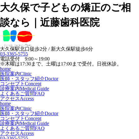
大久保で子どもの矯正のご相
談なら｜近藤歯科医院
大久保駅北口徒歩2分 / 新大久保駅徒歩6分
03-3365-5755
電話受付 9:00～19:00
※木曜は17:30まで、土曜は17:00まで受付。日祝休診。
home
医院案内
Clinic
医師・スタッフ紹介
Doctor
コンセプト
Concept
診療案内
Medical Guide
よくあるご質問
FAQ
アクセス
Access
home
医院案内
Clinic
医師・スタッフ紹介
Doctor
コンセプト
Concept
診療案内
Medical Guide
よくあるご質問
FAQ
アクセス
Access
03-3365-5755