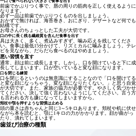
一口で食べられない大きさで食事を出す
前歯でかぶりつく事で、唇の周りの筋肉を正しく使えるように
なります。
必ず一品は前歯でかぶりつくものを出しましょう。
おかずで無ければ、海苔巻き、おにぎり、デザートなど何でも
結構です。
お母さんのちょっとした工夫が大切です。
口の中に長く残る繊維質を含んだ食事を出す
具は大きく、多く。煮込みすぎず、噛み応えを残してくださ
い。食事は最低15分かけて、リズミカルに噛みましょう。テレ
ビを見ながら、だらだら食べるのはやめましょう。
悪い習慣を直す
通常、顔は前に成長します。しかし、口を開けていると下に成
長してしまいます。口が空いていると変な顔になります。
口を閉じる練習
口を閉じるというのは無意識にすることなので「口を開けてる
と変な顔になっちゃう。変な顔になりたくない。」と思う自覚
が大切です。また、家族の協力が必要です。やさしく気づかせ
てください。決して強く言わないようにしてください。言う方
も言われる方も嫌になってしまいますから。
頬杖や顎を押すような習慣は止める
頭の重さは赤ちゃんと同じ3～5キロあります。頬杖や机に伏せ
ながら本を読むと、顎に1キロの力がかかります。顔が曲がっ
たり、潰れてしまいます。
歯並び治療の種類