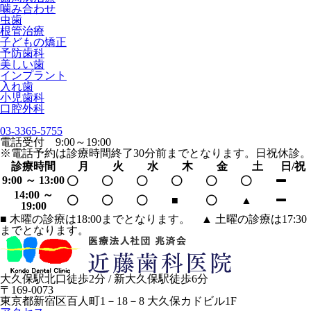
噛み合わせ
虫歯
根管治療
子どもの矯正
予防歯科
美しい歯
インプラント
入れ歯
小児歯科
口腔外科
03-3365-5755
電話受付 9:00～19:00
※電話予約は診療時間終了30分前までとなります。日祝休診。
診療時間
月
火
水
木
金
土
日/祝
9:00 ～ 13:00
14:00 ～
■
▲
19:00
■
木曜の診療は18:00までとなります。
▲
土曜の診療は17:30
までとなります。
大久保駅北口徒歩2分 / 新大久保駅徒歩6分
〒169-0073
東京都新宿区百人町1－18－8 大久保カドビル1F