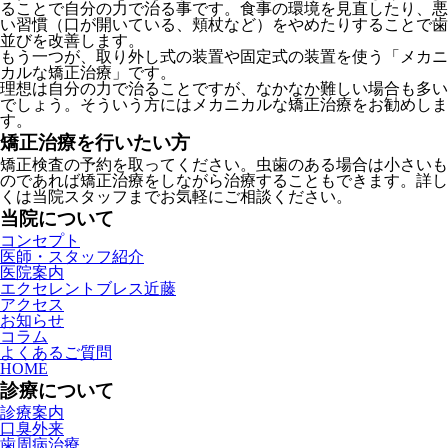
ることで自分の力で治る事です。食事の環境を見直したり、悪
い習慣（口が開いている、頬杖など）をやめたりすることで歯
並びを改善します。
もう一つが、取り外し式の装置や固定式の装置を使う「メカニ
カルな矯正治療」です。
理想は自分の力で治ることですが、なかなか難しい場合も多い
でしょう。そういう方にはメカニカルな矯正治療をお勧めしま
す。
矯正治療を行いたい方
矯正検査の予約を取ってください。虫歯のある場合は小さいも
のであれば矯正治療をしながら治療することもできます。詳し
くは当院スタッフまでお気軽にご相談ください。
当院について
コンセプト
医師・スタッフ紹介
医院案内
エクセレントブレス近藤
アクセス
お知らせ
コラム
よくあるご質問
HOME
診療について
診療案内
口臭外来
歯周病治療